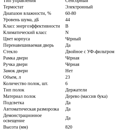
Тип управления
Сенсорный
Термостат
Электронный
Диапазон влажности, %
60-80
Уровень шума, дБ
44
Класс энергоэффективности
B
Климатический класс
N
Цвет корпуса
Чёрный
Перенавешиваемая дверь
Да
Стекло
Двойное с УФ-фильтром
Рамка двери
Чёрная
Ручка двери
Чёрная
Замок двери
Нет
Объем, л
23
Количество полок, шт.
6
Тип полок
Держатели
Материал полок
Дерево (массив бука)
Подсветка
Да
Автоматическая разморозка
Да
Демонстрационное
Да
освещение
Высота (мм)
820