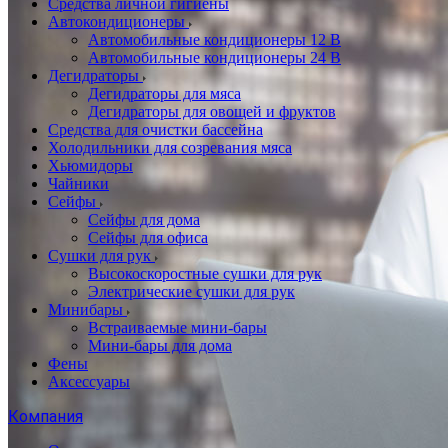
Cредства личной гигиены
Автокондиционеры
Автомобильные кондиционеры 12 В
Автомобильные кондиционеры 24 В
Дегидраторы
Дегидраторы для мяса
Дегидраторы для овощей и фруктов
Средства для очистки бассейна
Холодильники для созревания мяса
Хьюмидоры
Чайники
Сейфы
Сейфы для дома
Сейфы для офиса
Сушки для рук
Высокоскоростные сушки для рук
Электрические сушки для рук
Минибары
Встраиваемые мини-бары
Мини-бары для дома
Фены
Аксессуары
Компания