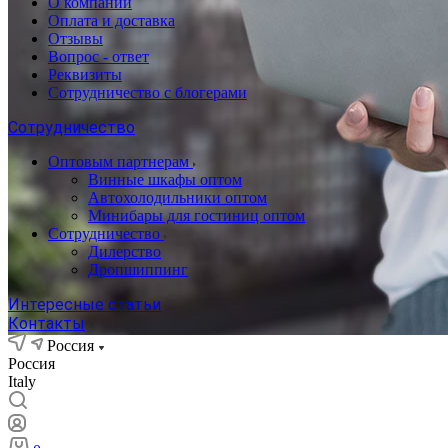
О компании
Оплата и доставка
Отзывы
Вопрос - ответ
Реквизиты
Сотрудничество с блогерами
Сотрудничество
Оптовым партнерам
Винные шкафы оптом
Автохолодильники оптом
Минибары для гостиниц оптом
Сотрудничество
Дилерство
Дропшиппинг
Интересные статьи
Контакты
Россия
Россия
Italy