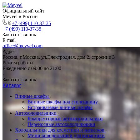
Официальный сайт
Meyvel в России
+7 (499) 110-37-35
+7 (499) 110-37-35
Заказать звонок
E-mail
office@meyvel.com
Адрес
Россия, г.Москва, ул.Электродная, дом 2, строение 3
Режим работы
Ежедневно с 09:00 до 21:00
Заказать звонок
Каталог
Винные шкафы
Винные шкафы под столешницу
Встраиваемые винные шкафы
Автохолодильники
Компрессорные автохолодильники
Переносные автохолодильники
Холодильники для косметики и напитков
Мини-холодильники для косметики