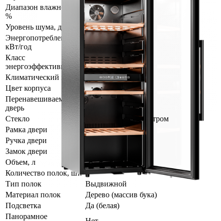
Диапазон влажности,
60-80
%
Уровень шума, дБ
36
Энергопотребление,
147
кВт/год
Класс
A
энергоэффективности
Климатический класс
SN/N/ST
Цвет корпуса
Черный
Перенавешиваемая
Нет
дверь
Стекло
Двойное с УФ-фильтром
Рамка двери
Черная
Ручка двери
Черная
Замок двери
Да
Объем, л
198
Количество полок, шт.
4
Тип полок
Выдвижной
Материал полок
Дерево (массив бука)
Подсветка
Да (белая)
Панорамное
Нет