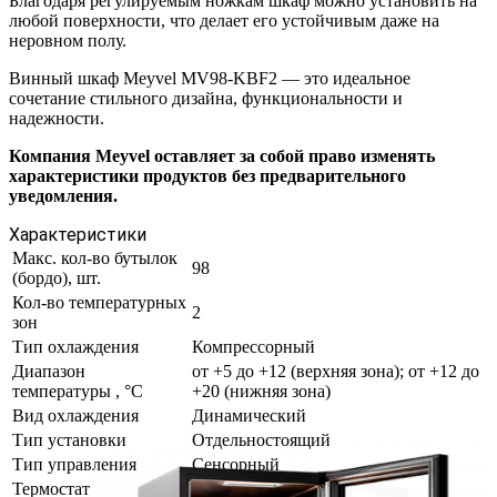
Благодаря регулируемым ножкам шкаф можно установить на
любой поверхности, что делает его устойчивым даже на
неровном полу.
Винный шкаф Meyvel MV98-KBF2 — это идеальное
сочетание стильного дизайна, функциональности и
надежности.
Компания Meyvel оставляет за собой право изменять
характеристики продуктов без предварительного
уведомления.
Характеристики
Макс. кол-во бутылок
98
(бордо), шт.
Кол-во температурных
2
зон
Тип охлаждения
Компрессорный
Диапазон
от +5 до +12 (верхняя зона); от +12 до
температуры , °C
+20 (нижняя зона)
Вид охлаждения
Динамический
Тип установки
Отдельностоящий
Тип управления
Сенсорный
Термостат
Электронный