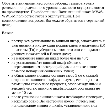
Обратите внимание: настройки рабочих температурных
режимов и определенного уровня влажности осуществляются
на производстве. Приобретенный Вами винный шкаф MV46-
WW1-M полностью готов к эксплуатации. При
возникновении вопросов, Вы можете обратиться в сервисный
центр.
Важно:
прежде чем устанавливать винный шкаф, ознакомьтесь с
указанными в инструкции показателями напряжения (В)
и частоты (Гц) и убедитесь в том, что они совпадают с
уровнем показателей в Вашем доме;
не наклоняйте винный шкаф более чем на 45°;
не устанавливайте винный шкаф вблизи с
нагревающимися электроприборами, а также в зоне
прямого попадания солнечных лучей;
в обязательном порядке оставьте зазор 5 см с каждой
стороны от винного шкафа, а в случае, если над ним
размещены какие-либо предметы, зазор между ними и
верхней частью винного шкафа должен составлять не
менее 10 см;
после установки винного шкафа необходимо проверить,
насколько ровно Вы настроили ножки, потому как
использование винного шкафа, установленного под