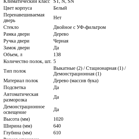
Климатический класс
ST, N, SN
Цвет корпуса
Белый
Перенавешиваемая
Нет
дверь
Стекло
Двойное с УФ-фильтром
Рамка двери
Дерево
Ручка двери
Черная
Замок двери
Да
Объем, л
138
Количество полок, шт.
5
Выкатные (2) / Стационарная (1) /
Тип полок
Демонстрационная (1)
Материал полок
Дерево (массив бука)
Подсветка
Да
Автоматическая
Да
разморозка
Демонстрационное
Да
освещение
Высота (мм)
1020
Ширина (мм)
640
Глубина (мм)
610