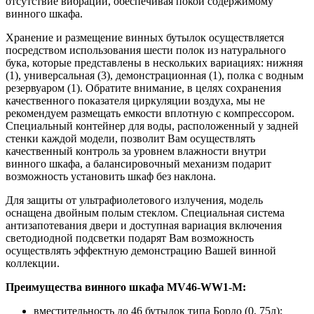
отсутствие вибраций, обеспечивая покой содержимому
винного шкафа.
Хранение и размещение винных бутылок осуществляется
посредством использования шести полок из натурального
бука, которые представлены в нескольких вариациях: нижняя
(1), универсальная (3), демонстрационная (1), полка с водным
резервуаром (1). Обратите внимание, в целях сохранения
качественного показателя циркуляции воздуха, мы не
рекомендуем размещать емкости вплотную с компрессором.
Специальный контейнер для воды, расположенный у задней
стенки каждой модели, позволит Вам осуществлять
качественный контроль за уровнем влажности внутри
винного шкафа, а балансировочный механизм подарит
возможность установить шкаф без наклона.
Для защиты от ультрафиолетового излучения, модель
оснащена двойным полым стеклом. Специальная система
антизапотевания двери и доступная вариация включения
светодиодной подсветки подарят Вам возможность
осуществлять эффектную демонстрацию Вашей винной
коллекции.
Преимущества винного шкафа MV46-WW1-M:
вместительность до 46 бутылок типа Бордо (0, 75л);