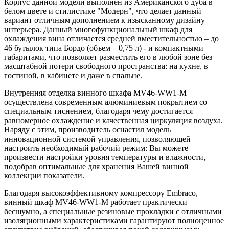
Корпус данной модели выполнен из Американского дуба в
белом цвете и стилистике "Модерн", что делает данный
вариант отличным дополнением к изысканному дизайну
интерьера. Данный многофункциональный шкаф для
охлаждения вина отличается средней вместительностью – до
46 бутылок типа Бордо (объем – 0,75 л) - и компактными
габаритами, что позволяет разместить его в любой зоне без
масштабной потери свободного пространства: на кухне, в
гостиной, в кабинете и даже в спальне.
Внутренняя отделка винного шкафа MV46-WW1-M
осуществлена современным алюминиевым покрытием со
специальным тиснением, благодаря чему достигается
равномерное охлаждение и качественная циркуляция воздуха.
Наряду с этим, производитель оснастил модель
инновационной системой управления, позволяющей
настроить необходимый рабочий режим: Вы можете
произвести настройки уровня температуры и влажности,
подобрав оптимальные для хранения Вашей винной
коллекции показатели.
Благодаря высокоэффективному компрессору Embraco,
винный шкаф MV46-WW1-M работает практически
бесшумно, а специальные резиновые прокладки с отличными
изоляционными характеристиками гарантируют полноценное