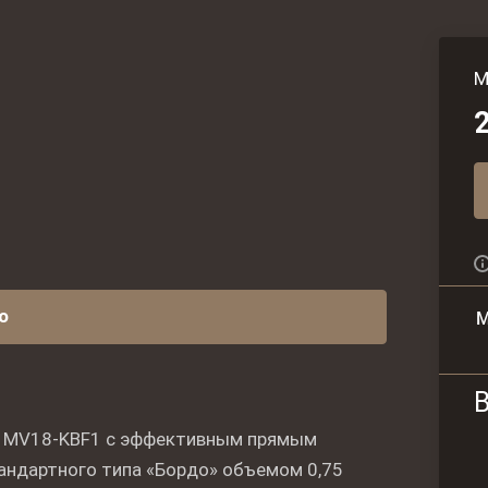
M
o
М
l MV18-KBF1 с эффективным прямым
андартного типа «Бордо» объемом 0,75