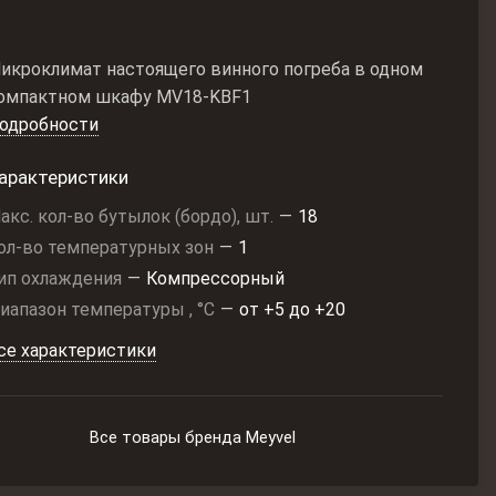
икроклимат настоящего винного погреба в одном
омпактном шкафу MV18-KBF1
одробности
арактеристики
акс. кол-во бутылок (бордо), шт.
—
18
ол-во температурных зон
—
1
ип охлаждения
—
Компрессорный
иапазон температуры , °C
—
от +5 до +20
се характеристики
Все товары бренда Meyvel