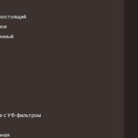
ностоящий
ное
онный
е с УФ-фильтром
нная