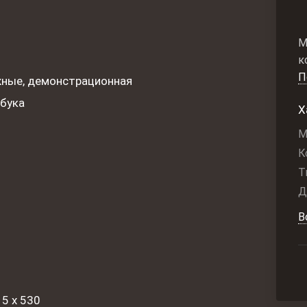
М
к
П
ные, демонстрационная
бука
Х
М
К
Т
Д
В
15 х 530