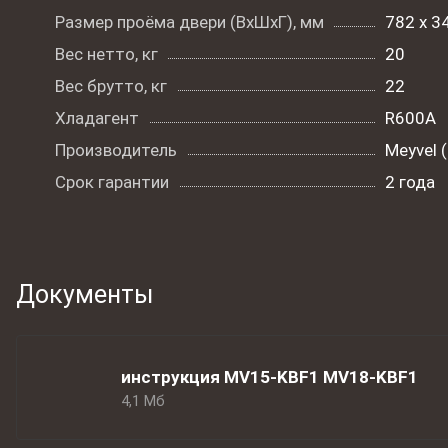
Размер проёма двери (ВxШxГ), мм
782 х 3
Вес нетто, кг
20
Вес брутто, кг
22
Хладагент
R600A
Производитель
Meyvel 
Срок гарантии
2 года
Документы
инструкция MV15-KBF1 MV18-KBF1
4,1 Мб