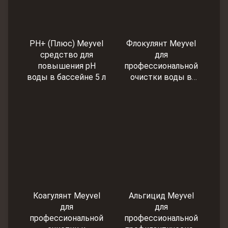
PH+ (Плюс) Meyvel
Флокулянт Meyvel
cредство для
для
повышения pH
профессиональной
воды в бассейне 5 л
очистки воды в
бассейне 10 л
Коагулянт Meyvel
Альгицид Meyvel
для
для
профессиональной
профессиональной