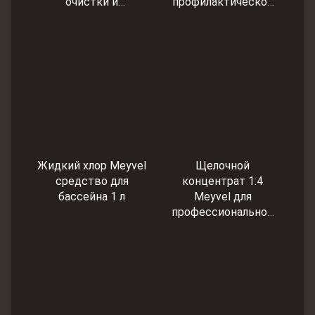
очистки и
профилактической
осветления воды 10
обработки воды и
л
предотвращения
роста водорослей
10 л
Жидкий хлор Meyvel
Щелочной
средство для
концентрат 1:4
бассейна 1 л
Meyvel для
профессиональной
очистки ватерлинии
и чаши бассейна 1 л