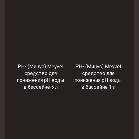
PH- (Минус) Meyvel
PH- (Минус) Meyvel
cредство для
cредство для
понижения pH воды
понижения pH воды
в бассейне 5 л
в бассейне 1 л