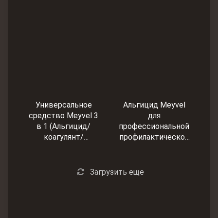
флокулянт) 10 л
флокулянт) 5 л
Универсальное
Альгицид Meyvel
средство Meyvel 3
для
в 1 (Альгицид/
профессиональной
коагулянт/
профилактической
флокулянт) 1 л
обработки воды и
предотвращения
роста водорослей 5
Загрузить еще
л