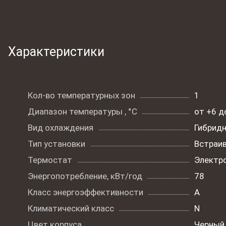
Характеристики
Кол-во температурных зон
1
Диапазон температуры , °C
от +6 д
Вид охлаждения
Гибрид
Тип установки
Встраи
Термостат
Электр
Энергопотребление, кВт/год
78
Класс энергоэффективности
A
Климатический класс
N
Цвет корпуса
Черный