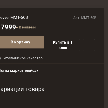
eyvel MMT-60B
Арт.
MMT-60B
17999
В наличии
В корзину
Купить в 1
клик
Итальянское качество
ы на маркетплейсах
Вариации товара