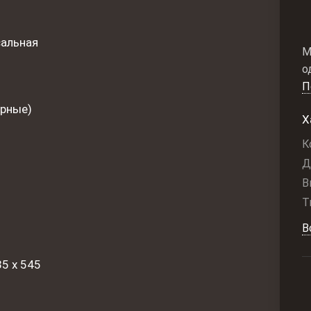
сальная
М
о
П
ерные)
Х
К
Д
В
Т
В
35 x 545