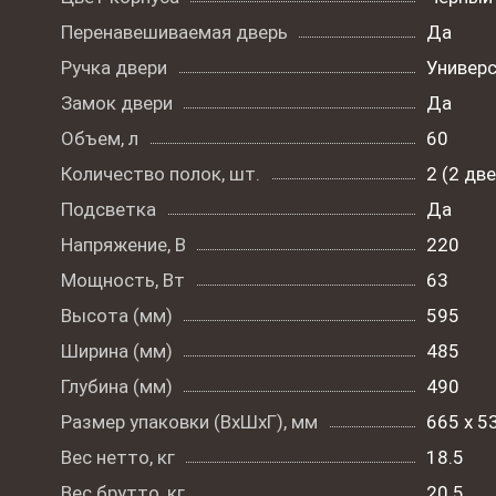
Перенавешиваемая дверь
Да
Ручка двери
Универ
Замок двери
Да
Объем, л
60
Количество полок, шт.
2 (2 дв
Подсветка
Да
Напряжение, В
220
Мощность, Вт
63
Высота (мм)
595
Ширина (мм)
485
Глубина (мм)
490
Размер упаковки (ВxШxГ), мм
665 x 5
Вес нетто, кг
18.5
Вес брутто, кг
20.5