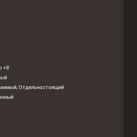
о +8
ный
ваемый, Отдельностоящий
онный