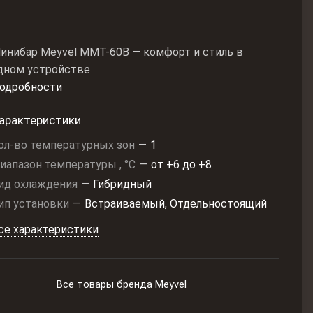
инибар Meyvel MMT-60B — комфорт и стиль в
дном устройстве
одробности
арактеристики
ол-во температурных зон
—
1
иапазон температуры , °C
—
от +6 до +8
ид охлаждения
—
Гибридный
ип установки
—
Встраиваемый, Отдельностоящий
се характеристики
Все товары бренда Meyvel