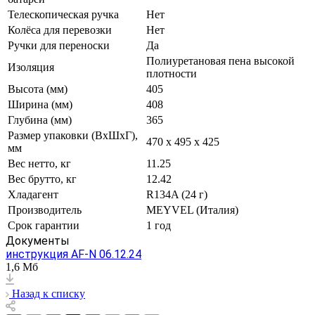
Телескопическая ручка
Нет
Колёса для перевозки
Нет
Ручки для переноски
Да
Полиуретановая пена высокой
Изоляция
плотности
Высота (мм)
405
Ширина (мм)
408
Глубина (мм)
365
Размер упаковки (ВxШxГ),
470 х 495 х 425
мм
Вес нетто, кг
11.25
Вес брутто, кг
12.42
Хладагент
R134A (24 г)
Производитель
MEYVEL (Италия)
Срок гарантии
1 год
Документы
инструкция AF-N 06.12.24
1,6 Мб
Назад к списку