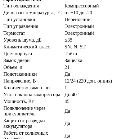
Тип охлаждения
Компрессорный
Диапазон температуры , °C
от +10 до -20
Тип установки
Переносной
Тип управления
Электронный
Термостат
Электронный
Уровень шума, дБ
≤35
Климатический класс
SN, N, ST
Цвет корпуса
Тайга
Замок двери
Защелка
Объем, л
21
Подстаканники
Да
Напряжение, В
12/24 (220 доп. опция)
Количество камер. шт
1
Угол наклона компрессора
До 40°
Мощность, Вт
45
Подключение через
Да
прикуриватель
Защита от разрядки
Да
аккумулятора
Работа от солнечных
Да
батарей