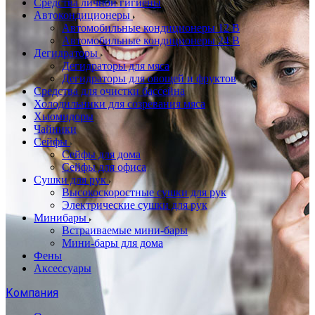
Cредства личной гигиены
Автокондиционеры
Автомобильные кондиционеры 12 В
Автомобильные кондиционеры 24 В
Дегидраторы
Дегидраторы для мяса
Дегидраторы для овощей и фруктов
Средства для очистки бассейна
Холодильники для созревания мяса
Хьюмидоры
Чайники
Сейфы
Сейфы для дома
Сейфы для офиса
Сушки для рук
Высокоскоростные сушки для рук
Электрические сушки для рук
Минибары
Встраиваемые мини-бары
Мини-бары для дома
Фены
Аксессуары
Компания