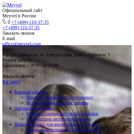
Официальный сайт
Meyvel в России
+7 (499) 110-37-35
+7 (499) 110-37-35
Заказать звонок
E-mail
office@meyvel.com
Адрес
Россия, г.Москва, ул.Электродная, дом 2, строение 3
Режим работы
Ежедневно с 09:00 до 21:00
Заказать звонок
Каталог
Винные шкафы
Винные шкафы под столешницу
Встраиваемые винные шкафы
Автохолодильники
Компрессорные автохолодильники
Переносные автохолодильники
Холодильники для косметики и напитков
Мини-холодильники для косметики