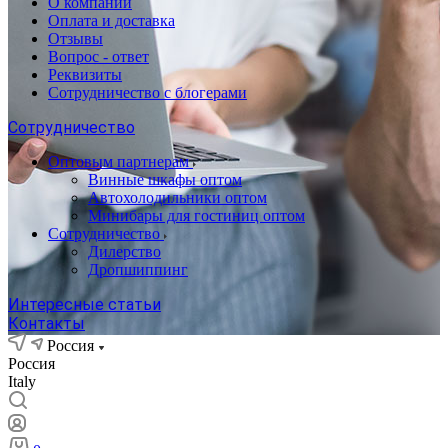
О компании
Оплата и доставка
Отзывы
Вопрос - ответ
Реквизиты
Сотрудничество с блогерами
Сотрудничество
Оптовым партнерам
Винные шкафы оптом
Автохолодильники оптом
Минибары для гостиниц оптом
Сотрудничество
Дилерство
Дропшиппинг
Интересные статьи
Контакты
Россия
Россия
Italy